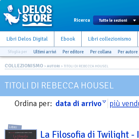
Ricerca
Libri Delos Digital
Ebook
Libri collezionismo
Sfoglia per
Ultimi arrivi
Per editore
Per collana
Per autore
COLLEZIONISMO
>
AUTORI
> TITOLI DI REBECCA HOUSEL
TITOLI DI REBECCA HOUSEL
Ordina per:
data di arrivo
più vend
LIBRI
La Filosofia di Twilight - 