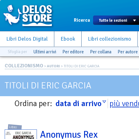
Ricerca
Libri Delos Digital
Ebook
Libri collezionismo
Sfoglia per
Ultimi arrivi
Per editore
Per collana
Per autore
COLLEZIONISMO
>
AUTORI
> TITOLI DI ERIC GARCIA
TITOLI DI ERIC GARCIA
Ordina per:
data di arrivo
più vend
LIBRI
Anonymus Rex