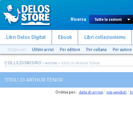
Ricerca
Libri Delos Digital
Ebook
Libri collezionismo
Sfoglia per
Ultimi arrivi
Per editore
Per collana
Per autore
COLLEZIONISMO
>
AUTORI
> TITOLI DI ARTHUR TENOR
TITOLI DI ARTHUR TENOR
Ordina per:
data di arrivo
più venduti
t