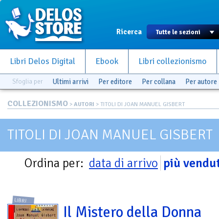
Ricerca
Libri Delos Digital
Ebook
Libri collezionismo
Sfoglia per
Ultimi arrivi
Per editore
Per collana
Per autore
COLLEZIONISMO
>
AUTORI
> TITOLI DI JOAN MANUEL GISBERT
TITOLI DI JOAN MANUEL GISBERT
Ordina per:
data di arrivo
più vendut
LIBRI
Il Mistero della Donna