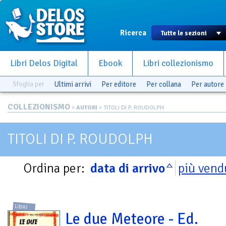
Ricerca
Libri Delos Digital
Ebook
Libri collezionismo
Sfoglia per
Ultimi arrivi
Per editore
Per collana
Per autore
COLLEZIONISMO
>
AUTORI
> TITOLI DI P. ROUDOLPH
TITOLI DI P. ROUDOLPH
Ordina per:
data di arrivo
più vend
LIBRI
Le due Meteore - Ed.