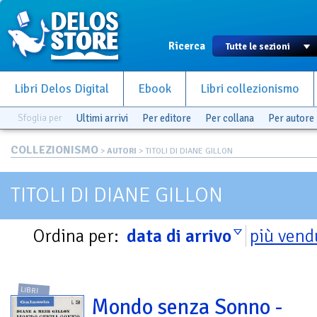
Ricerca
Libri Delos Digital
Ebook
Libri collezionismo
Sfoglia per
Ultimi arrivi
Per editore
Per collana
Per autore
COLLEZIONISMO
>
AUTORI
> TITOLI DI DIANE GILLON
TITOLI DI DIANE GILLON
Ordina per:
data di arrivo
più vend
LIBRI
Mondo senza Sonno -