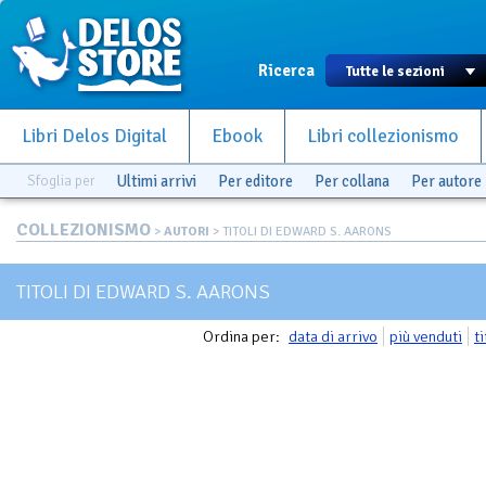
Ricerca
Libri Delos Digital
Ebook
Libri collezionismo
Sfoglia per
Ultimi arrivi
Per editore
Per collana
Per autore
COLLEZIONISMO
>
AUTORI
> TITOLI DI EDWARD S. AARONS
TITOLI DI EDWARD S. AARONS
Ordina per:
data di arrivo
più venduti
t