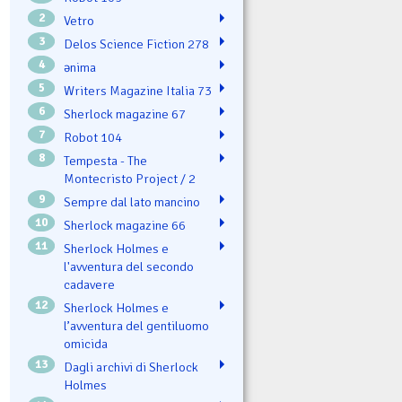
2
Vetro
3
Delos Science Fiction 278
4
ənima
5
Writers Magazine Italia 73
6
Sherlock magazine 67
7
Robot 104
8
Tempesta - The
Montecristo Project / 2
9
Sempre dal lato mancino
10
Sherlock magazine 66
11
Sherlock Holmes e
l'avventura del secondo
cadavere
12
Sherlock Holmes e
l’avventura del gentiluomo
omicida
13
Dagli archivi di Sherlock
Holmes