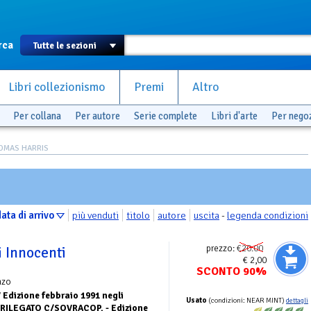
rca
Libri collezionismo
Premi
Altro
Per collana
Per autore
Serie complete
Libri d'arte
Per nego
HOMAS HARRIS
ata di arrivo
più venduti
titolo
autore
uscita
-
legenda condizioni
prezzo:
€20.00
i Innocenti
€ 2,00
SCONTO 90%
nzo
V Edizione febbraio 1991 negli
Usato
(condizioni: NEAR MINT)
dettagli
 RILEGATO C/SOVRACOP. - Edizione