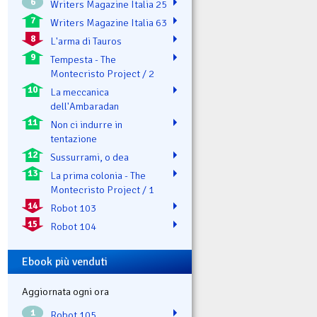
6
Writers Magazine Italia 25
7
Writers Magazine Italia 63
8
L'arma di Tauros
9
Tempesta - The
Montecristo Project / 2
10
La meccanica
dell'Ambaradan
11
Non ci indurre in
tentazione
12
Sussurrami, o dea
13
La prima colonia - The
Montecristo Project / 1
14
Robot 103
15
Robot 104
Ebook più venduti
Aggiornata ogni ora
1
Robot 105