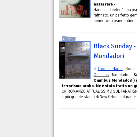
assai rara -
Hannibal Lecter è una ps
raffinato, un perfetto ge
pericoloso psicopatico e 
LIBRI
Black Sunday -
Mondadori
di
Thomas Harris
| Roma
Omnibus
- Mondadori -
S
Omnibus Mondadori ) d
terrorismo arabo. Ne è stato tratto un g
UN ROMANZO ATTUALISSIMO SUL FANATISMO DE
il più grande stadio di New Orleans durante u