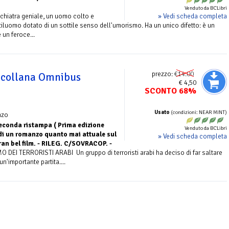
Venduto da BCLibri
» Vedi scheda completa
ichiatra geniale, un uomo colto e
ntiluomo dotato di un sottile senso dell'umorismo. Ha un unico difetto: è un
un feroce...
prezzo:
€14.00
 collana Omnibus
€ 4,50
SCONTO 68%
Usato
(condizioni: NEAR MINT)
nzo
econda ristampa ( Prima edizione
Venduto da BCLibri
i un romanzo quanto mai attuale sul
» Vedi scheda completa
ran bel film. - RILEG. C/SOVRACOP. -
I TERRORISTI ARABI Un gruppo di terroristi arabi ha deciso di far saltare
n'importante partita....