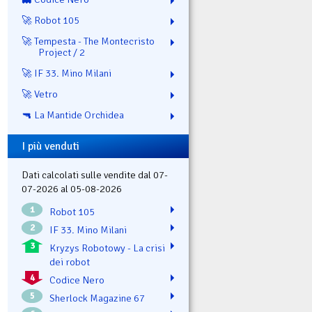
🚀 Robot 105
🚀 Tempesta - The Montecristo
Project / 2
🚀 IF 33. Mino Milani
🚀 Vetro
🔫 La Mantide Orchidea
I più venduti
Dati calcolati sulle vendite dal 07-
07-2026 al 05-08-2026
1
Robot 105
2
IF 33. Mino Milani
3
Kryzys Robotowy - La crisi
dei robot
4
Codice Nero
5
Sherlock Magazine 67