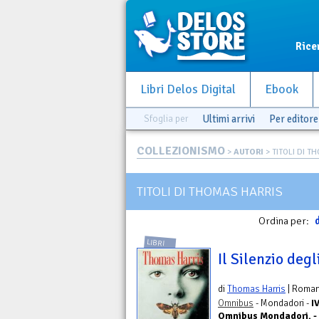
Rice
Libri Delos Digital
Ebook
Sfoglia per
Ultimi arrivi
Per editore
COLLEZIONISMO
>
AUTORI
> TITOLI DI T
TITOLI DI THOMAS HARRIS
Ordina per:
d
LIBRI
Il Silenzio degl
di
Thomas Harris
| Roma
Omnibus
- Mondadori -
I
Omnibus Mondadori. -