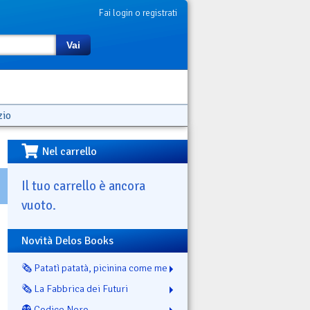
Fai login o registrati
Vai
zio
Nel carrello
Il tuo carrello è ancora
vuoto.
Novità Delos Books
🗞️ Patatì patatà, picinina come me
🗞️ La Fabbrica dei Futuri
👻 Codice Nero