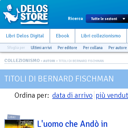
Ricerca
Libri Delos Digital
Ebook
Libri collezionismo
Sfoglia per
Ultimi arrivi
Per editore
Per collana
Per autore
COLLEZIONISMO
>
AUTORI
> TITOLI DI BERNARD FISCHMAN
TITOLI DI BERNARD FISCHMAN
Ordina per:
data di arrivo
più vendut
LIBRI
L'uomo che Andò in