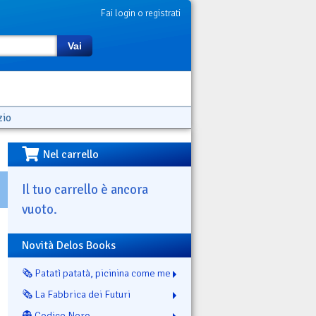
Fai login o registrati
Vai
zio
Nel carrello
Il tuo carrello è ancora
vuoto.
Novità Delos Books
🗞️ Patatì patatà, picinina come me
🗞️ La Fabbrica dei Futuri
👻 Codice Nero