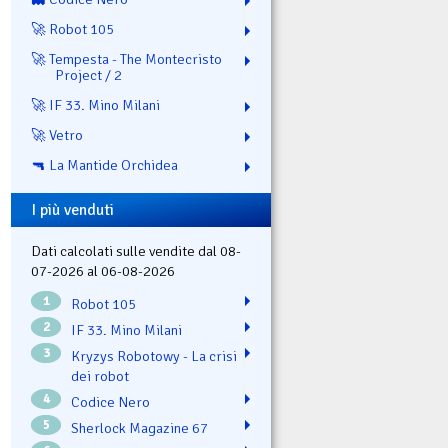
🚀 Robot 105
🚀 Tempesta - The Montecristo
Project / 2
🚀 IF 33. Mino Milani
🚀 Vetro
🔫 La Mantide Orchidea
I più venduti
Dati calcolati sulle vendite dal 08-
07-2026 al 06-08-2026
1
Robot 105
2
IF 33. Mino Milani
3
Kryzys Robotowy - La crisi
dei robot
4
Codice Nero
5
Sherlock Magazine 67