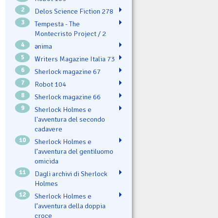
2
Delos Science Fiction 278
3
Tempesta - The
Montecristo Project / 2
4
ənima
5
Writers Magazine Italia 73
6
Sherlock magazine 67
7
Robot 104
8
Sherlock magazine 66
9
Sherlock Holmes e
l'avventura del secondo
cadavere
10
Sherlock Holmes e
l’avventura del gentiluomo
omicida
11
Dagli archivi di Sherlock
Holmes
12
Sherlock Holmes e
l’avventura della doppia
croce