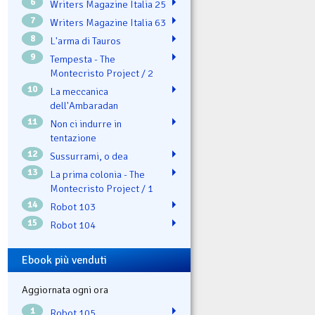
6
Writers Magazine Italia 25
7
Writers Magazine Italia 63
8
L'arma di Tauros
9
Tempesta - The
Montecristo Project / 2
10
La meccanica
dell'Ambaradan
11
Non ci indurre in
tentazione
12
Sussurrami, o dea
13
La prima colonia - The
Montecristo Project / 1
14
Robot 103
15
Robot 104
Ebook più venduti
Aggiornata ogni ora
1
Robot 105