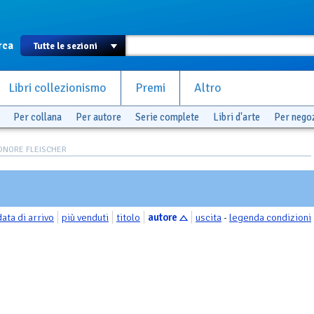
rca
Libri collezionismo
Premi
Altro
Per collana
Per autore
Serie complete
Libri d'arte
Per nego
EONORE FLEISCHER
data di arrivo
più venduti
titolo
autore
uscita
-
legenda condizioni