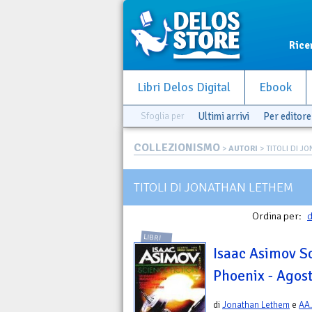
Rice
Libri Delos Digital
Ebook
Sfoglia per
Ultimi arrivi
Per editore
COLLEZIONISMO
>
AUTORI
> TITOLI DI 
TITOLI DI JONATHAN LETHEM
Ordina per:
d
LIBRI
Isaac Asimov Sc
Phoenix - Agos
di
Jonathan Lethem
e
AA.