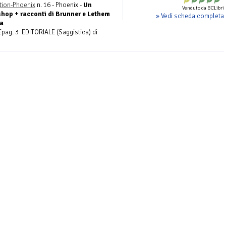
tion-Phoenix
n. 16 - Phoenix -
Un
Venduto da BCLibri
hop + racconti di Brunner e Lethem
» Vedi scheda completa
ta
Epag. 3 EDITORIALE (Saggistica) di