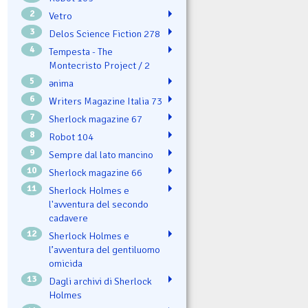
2
Vetro
3
Delos Science Fiction 278
4
Tempesta - The
Montecristo Project / 2
5
ənima
6
Writers Magazine Italia 73
7
Sherlock magazine 67
8
Robot 104
9
Sempre dal lato mancino
10
Sherlock magazine 66
11
Sherlock Holmes e
l'avventura del secondo
cadavere
12
Sherlock Holmes e
l’avventura del gentiluomo
omicida
13
Dagli archivi di Sherlock
Holmes