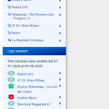
🚀 Robot 105
🚀 Tempesta - The Montecristo
Project / 2
🚀 IF 33. Mino Milani
🚀 Vetro
🔫 La Mantide Orchidea
I più venduti
Dati calcolati sulle vendite dal 07-
07-2026 al 05-08-2026
1
Robot 105
2
IF 33. Mino Milani
3
Kryzys Robotowy - La crisi
dei robot
4
Codice Nero
5
Sherlock Magazine 67