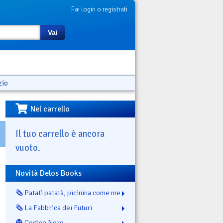
Fai login o registrati
Vai
zio
Nel carrello
Il tuo carrello è ancora
vuoto.
Novità Delos Books
🗞️ Patatì patatà, picinina come me
🗞️ La Fabbrica dei Futuri
👻 Codice Nero