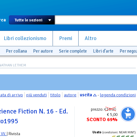
rca
Libri collezionismo
Premi
Altro
Per collana
Per autore
Serie complete
Libri d'arte
Per nego
JONATHAN LETHEM
ata di arrivo
più venduti
titolo
autore
uscita
-
legenda condizioni
prezzo:
€16.00
ience Fiction N. 16 - Ed.
€ 5,00
SCONTO 69%
to1995
Usato
(condizioni: NEAR MINT)
 VV.
| Rivista