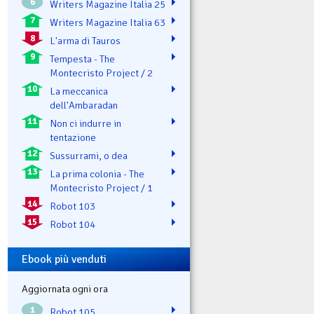
6
Writers Magazine Italia 25
7
Writers Magazine Italia 63
8
L'arma di Tauros
9
Tempesta - The
Montecristo Project / 2
10
La meccanica
dell'Ambaradan
11
Non ci indurre in
tentazione
12
Sussurrami, o dea
13
La prima colonia - The
Montecristo Project / 1
14
Robot 103
15
Robot 104
Ebook più venduti
Aggiornata ogni ora
1
Robot 105