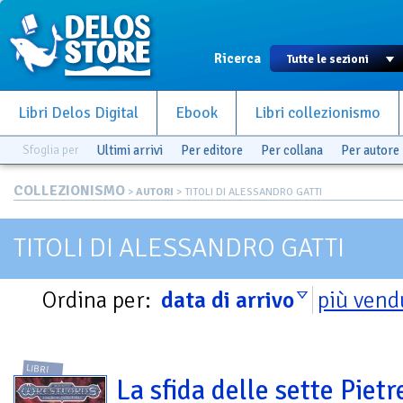
Ricerca
Libri Delos Digital
Ebook
Libri collezionismo
Sfoglia per
Ultimi arrivi
Per editore
Per collana
Per autore
COLLEZIONISMO
>
AUTORI
> TITOLI DI ALESSANDRO GATTI
TITOLI DI ALESSANDRO GATTI
Ordina per:
data di arrivo
più vend
LIBRI
La sfida delle sette Pietr