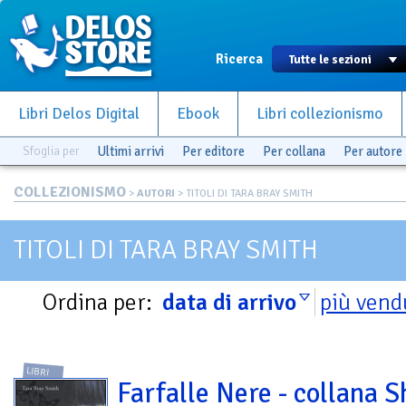
Ricerca
Libri Delos Digital
Ebook
Libri collezionismo
Sfoglia per
Ultimi arrivi
Per editore
Per collana
Per autore
COLLEZIONISMO
>
AUTORI
> TITOLI DI TARA BRAY SMITH
TITOLI DI TARA BRAY SMITH
Ordina per:
data di arrivo
più vend
LIBRI
Farfalle Nere - collana S