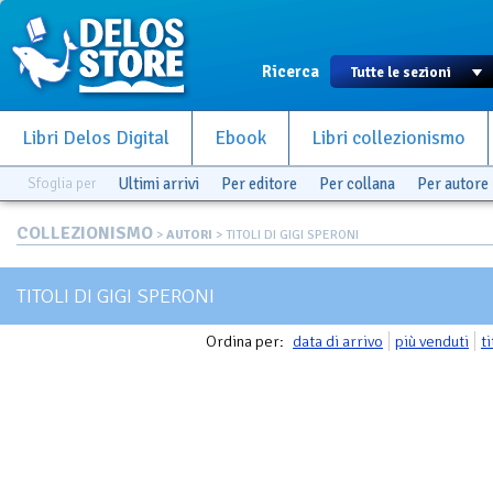
Ricerca
Libri Delos Digital
Ebook
Libri collezionismo
Sfoglia per
Ultimi arrivi
Per editore
Per collana
Per autore
COLLEZIONISMO
>
AUTORI
> TITOLI DI GIGI SPERONI
TITOLI DI GIGI SPERONI
Ordina per:
data di arrivo
più venduti
t