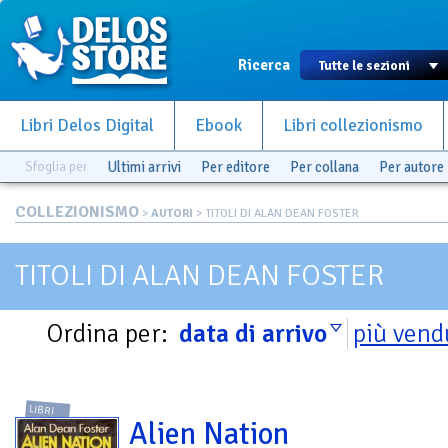
Ricerca
Libri Delos Digital
Ebook
Libri collezionismo
Sfoglia per
Ultimi arrivi
Per editore
Per collana
Per autore
COLLEZIONISMO
>
AUTORI
> TITOLI DI ALAN DEAN FOSTER
TITOLI DI ALAN DEAN FOSTER
Ordina per:
data di arrivo
più vend
LIBRI
Alien Nation