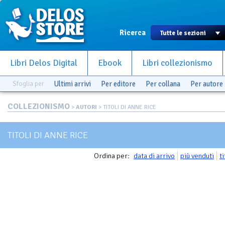
Ricerca
Libri Delos Digital
Ebook
Libri collezionismo
Sfoglia per
Ultimi arrivi
Per editore
Per collana
Per autore
COLLEZIONISMO
>
AUTORI
> TITOLI DI ANNE RICE
TITOLI DI ANNE RICE
Ordina per:
data di arrivo
più venduti
t