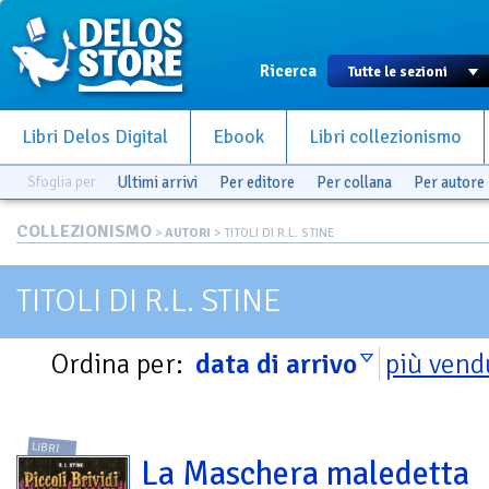
Ricerca
Libri Delos Digital
Ebook
Libri collezionismo
Sfoglia per
Ultimi arrivi
Per editore
Per collana
Per autore
COLLEZIONISMO
>
AUTORI
> TITOLI DI R.L. STINE
TITOLI DI R.L. STINE
Ordina per:
data di arrivo
più vend
LIBRI
La Maschera maledetta