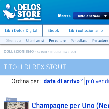
Ricerca
Libri Delos Digital
Ebook
Libri collezionismo
Sfoglia per
Ultimi arrivi
Per editore
Per collana
Per autore
COLLEZIONISMO
>
AUTORI
> TITOLI DI REX STOUT
TITOLI DI REX STOUT
Ordina per:
data di arrivo
più vend
LIBRI
Champagne per Uno (Ne