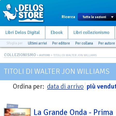
Ricerca
Libri Delos Digital
Ebook
Libri collezionismo
Sfoglia per
Ultimi arrivi
Per editore
Per collana
Per autore
COLLEZIONISMO
>
AUTORI
> TITOLI DI WALTER JON WILLIAMS
TITOLI DI WALTER JON WILLIAMS
Ordina per:
data di arrivo
più vendut
LIBRI
La Grande Onda - Prima