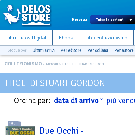
Ricerca
Libri Delos Digital
Ebook
Libri collezionismo
Sfoglia per
Ultimi arrivi
Per editore
Per collana
Per autore
COLLEZIONISMO
>
AUTORI
> TITOLI DI STUART GORDON
TITOLI DI STUART GORDON
Ordina per:
data di arrivo
più vend
LIBRI
Due Occhi -