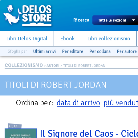
Ricerca
Libri Delos Digital
Ebook
Libri collezionismo
Sfoglia per
Ultimi arrivi
Per editore
Per collana
Per autore
COLLEZIONISMO
>
AUTORI
> TITOLI DI ROBERT JORDAN
TITOLI DI ROBERT JORDAN
Ordina per:
data di arrivo
più vendut
LIBRI
Il Signore del Caos - Cicl