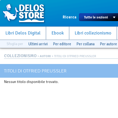
Ricerca
Libri Delos Digital
Ebook
Libri collezionismo
Sfoglia per
Ultimi arrivi
Per editore
Per collana
Per autore
COLLEZIONISMO
>
AUTORI
> TITOLI DI OTFRIED PREUSSLER
TITOLI DI OTFRIED PREUSSLER
Nessun titolo disponibile trovato.