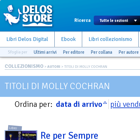
Ricerca
Libri Delos Digital
Ebook
Libri collezionismo
Sfoglia per
Ultimi arrivi
Per editore
Per collana
Per autore
COLLEZIONISMO
>
AUTORI
> TITOLI DI MOLLY COCHRAN
TITOLI DI MOLLY COCHRAN
Ordina per:
data di arrivo
più vend
LIBRI
Re per Sempre