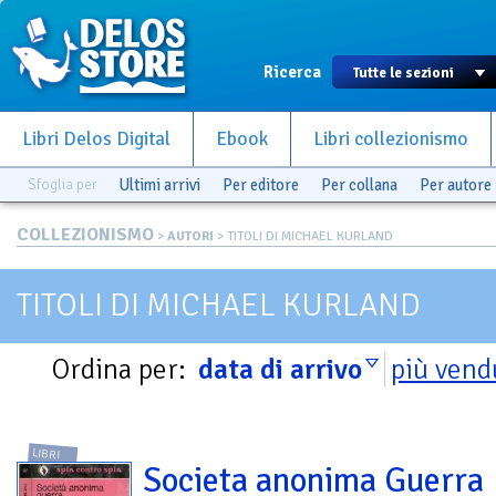
Ricerca
Libri Delos Digital
Ebook
Libri collezionismo
Sfoglia per
Ultimi arrivi
Per editore
Per collana
Per autore
COLLEZIONISMO
>
AUTORI
> TITOLI DI MICHAEL KURLAND
TITOLI DI MICHAEL KURLAND
Ordina per:
data di arrivo
più vend
LIBRI
Societa anonima Guerra