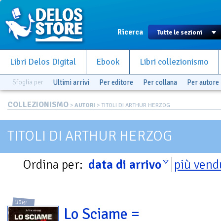
Ricerca
Libri Delos Digital
Ebook
Libri collezionismo
Sfoglia per
Ultimi arrivi
Per editore
Per collana
Per autore
COLLEZIONISMO
>
AUTORI
> TITOLI DI ARTHUR HERZOG
TITOLI DI ARTHUR HERZOG
Ordina per:
data di arrivo
più vend
LIBRI
Lo Sciame =