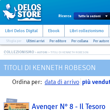
Ricerca
Libri Delos Digital
Ebook
Libri collezionismo
Sfoglia per
Ultimi arrivi
Per editore
Per collana
Per autore
COLLEZIONISMO
>
AUTORI
> TITOLI DI KENNETH ROBESON
TITOLI DI KENNETH ROBESON
Ordina per:
data di arrivo
più vendut
LIBRI
Avenger N° 8 - Il Tesoro