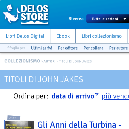
Ricerca
Libri Delos Digital
Ebook
Libri collezionismo
Sfoglia per
Ultimi arrivi
Per editore
Per collana
Per autore
COLLEZIONISMO
>
AUTORI
> TITOLI DI JOHN JAKES
TITOLI DI JOHN JAKES
Ordina per:
data di arrivo
più vend
LIBRI
Gli Anni della Turbina -