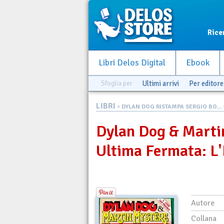
Rice
Libri Delos Digital
Ebook
Sfoglia per
Ultimi arrivi
Per editore
LIBRI
>
DYLAN DOG RISTAMPA SERGIO BO...
Dylan Dog & Marti
Ultima Fermata: L'
Autore
Collana