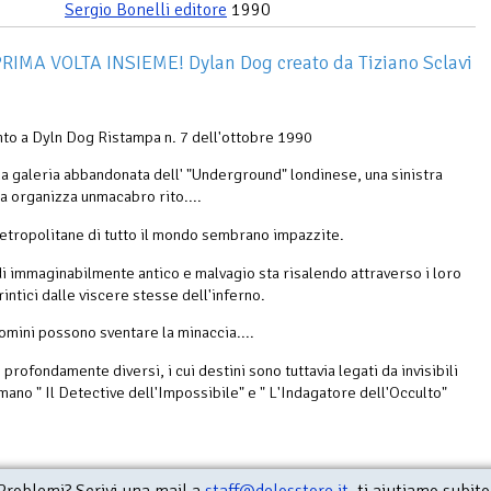
Sergio Bonelli editore
1990
RIMA VOLTA INSIEME! Dylan Dog creato da Tiziano Sclavi
o a Dyln Dog Ristampa n. 7 dell'ottobre 1990
na galeria abbandonata dell' "Underground" londinese, una sinistra
a organizza unmacabro rito....
etropolitane di tutto il mondo sembrano impazzite.
i immaginabilmente antico e malvagio sta risalendo attraverso i loro
rintici dalle viscere stesse dell'inferno.
omini possono sventare la minaccia....
profondamente diversi, i cui destini sono tuttavia legati da invisibili
iamano " Il Detective dell'Impossibile" e " L'Indagatore dell'Occulto"
Problemi? Scrivi una mail a
staff@delosstore.it
, ti aiutiamo subito