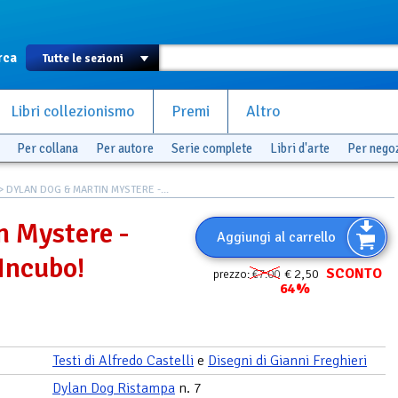
rca
Libri collezionismo
Premi
Altro
Per collana
Per autore
Serie complete
Libri d'arte
Per nego
> DYLAN DOG & MARTIN MYSTERE -...
n Mystere -
Aggiungi al carrello
Incubo!
SCONTO
€ 2,50
prezzo:
€7.00
64%
Testi di Alfredo Castelli
e
Disegni di Gianni Freghieri
Dylan Dog Ristampa
n. 7