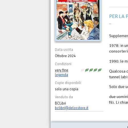
PER LA P
-
Supplement
1978: in u
Data uscita
consorteri
Ottobre 2024
1990: le m
Condizioni
very fine
Qualcosa d
legenda
tunnel labi
Copie disponibili
Solo due u
solo una copia
due uomini 
Venduto da
fili. Li ch
BCLibri
bclibri@delosstore.it