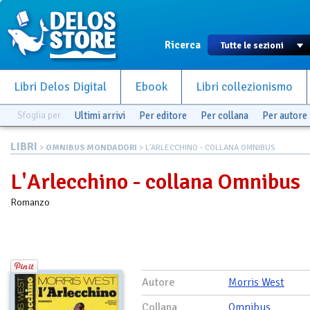
Ricerca
Libri Delos Digital
Ebook
Libri collezionismo
Sfoglia per
Ultimi arrivi
Per editore
Per collana
Per autore
LIBRI
>
OMNIBUS MONDADORI
> L'ARLECCHINO - COLLANA OMNIBUS
L'Arlecchino - collana Omnibus
Romanzo
Autore
Morris West
Collana
Omnibus