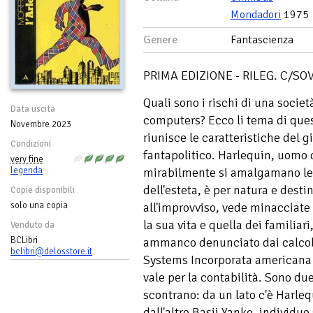
Mondadori
1975
Genere
Fantascienza
PRIMA EDIZIONE - RILEG. C/SO
Quali sono i rischi di una soci
Data uscita
computers? Ecco li tema di que
Novembre 2023
riunisce le caratteristiche del gi
Condizioni
fantapolitico. Harlequin, uomo 
very fine
legenda
mirabilmente si amalgamano le 
dell'esteta, è per natura e dest
Copie disponibili
solo una copia
all'improvviso, vede minacciate 
la sua vita e quella dei familiari
Venduto da
BCLibri
ammanco denunciato dai calcolat
bclibri@delosstore.it
Systems Incorporata americana 
vale per la contabilità. Sono due
scontrano: da un lato c'è Harleq
dall'altro Basii Yanko, individuo