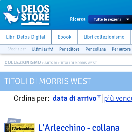
Ricerca
Libri Delos Digital
Ebook
Libri collezionismo
Sfoglia per
Ultimi arrivi
Per editore
Per collana
Per autore
COLLEZIONISMO
>
AUTORI
> TITOLI DI MORRIS WEST
TITOLI DI MORRIS WEST
Ordina per:
data di arrivo
più vend
LIBRI
L'Arlecchino - collana