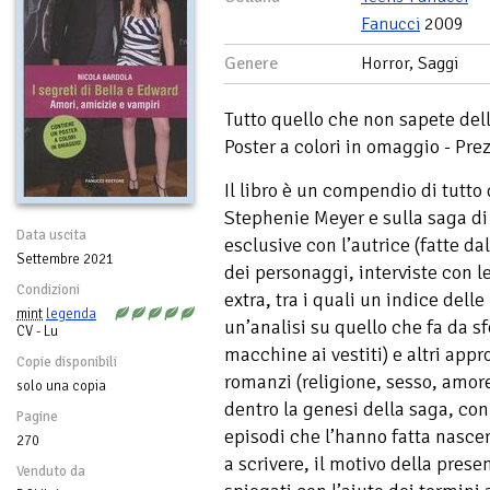
Fanucci
2009
Genere
Horror, Saggi
Tutto quello che non sapete dell
Poster a colori in omaggio - Pre
Il libro è un compendio di tutto
Stephenie Meyer e sulla saga di 
Data uscita
esclusive con l’autrice (fatte da
Settembre 2021
dei personaggi, interviste con l
Condizioni
extra, tra i quali un indice delle
mint
legenda
un’analisi su quello che fa da sf
CV - Lu
macchine ai vestiti) e altri app
Copie disponibili
romanzi (religione, sesso, amor
solo una copia
dentro la genesi della saga, con
Pagine
episodi che l’hanno fatta nascer
270
a scrivere, il motivo della prese
Venduto da