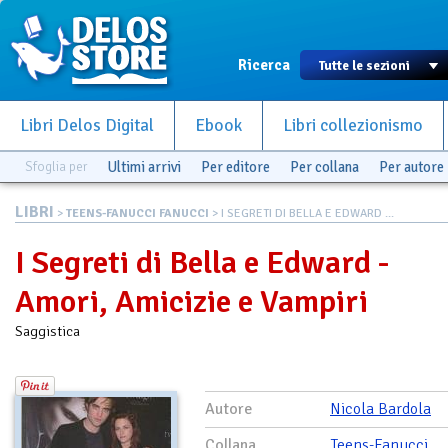
Ricerca
Libri Delos Digital
Ebook
Libri collezionismo
Sfoglia per
Ultimi arrivi
Per editore
Per collana
Per autore
LIBRI
>
TEENS-FANUCCI FANUCCI
> I SEGRETI DI BELLA E EDWARD ...
I Segreti di Bella e Edward -
Amori, Amicizie e Vampiri
Saggistica
Autore
Nicola Bardola
Collana
Teens-Fanucci