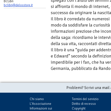
spiegati con l’aiuto dei termini a
BCLibri
bclibri@delosstore.it
si affronta il mondo di internet,
successo da originare la nascita 
Il libro è corredato da numerosi
modo da soddisfare la curiosità 
informazioni preziose che incon
della saga: ricordiamo le intervi
della sua vita, raccontati diret
Il libro è una “guida per addent
e Edward” secondo la definizione
imperdibile per i fan, che ha ve
Germania, pubblicato da Rand
Problemi? Scrivi una mail
Chi siamo
Termini del servizio
L'Associazione
Diritto di recesso
Informazioni sui
Copyright