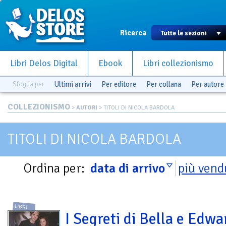
Ricerca
Libri Delos Digital
Ebook
Libri collezionismo
Sfoglia per
Ultimi arrivi
Per editore
Per collana
Per autore
COLLEZIONISMO
>
AUTORI
> TITOLI DI NICOLA BARDOLA
TITOLI DI NICOLA BARDOLA
Ordina per:
data di arrivo
più vend
LIBRI
I Segreti di Bella e Edwa