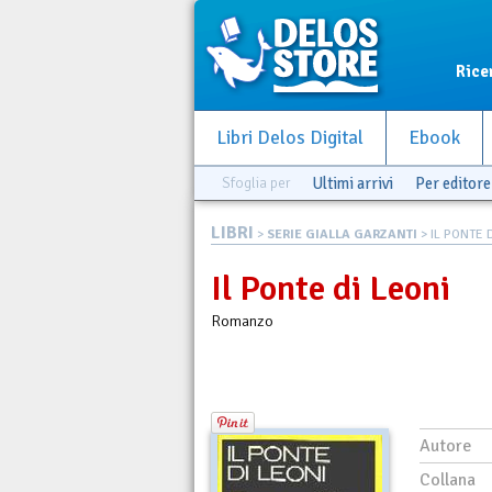
Rice
Libri Delos Digital
Ebook
Sfoglia per
Ultimi arrivi
Per editore
LIBRI
>
SERIE GIALLA GARZANTI
> IL PONTE 
Il Ponte di Leoni
Romanzo
Autore
Collana