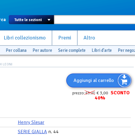
rca
Libri collezionismo
Premi
Altro
Per collana
Per autore
Serie complete
Libri d'arte
Per nego
DI LEONI
Aggiungi al carrello
SCONTO
€ 3,00
prezzo:
€5.00
40%
Henry Slesar
SERIE GIALLA
n. 44