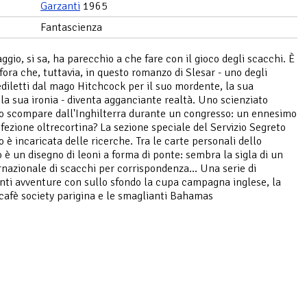
Garzanti
1965
Fantascienza
ggio, si sa, ha parecchio a che fare con il gioco degli scacchi. È
ora che, tuttavia, in questo romanzo di Slesar - uno degli
ediletti dal mago Hitchcock per il suo mordente, la sua
 la sua ironia - diventa agganciante realtà. Uno scienziato
 scompare dall'Inghilterra durante un congresso: un ennesimo
efezione oltrecortina? La sezione speciale del Servizio Segreto
 è incaricata delle ricerche. Tra le carte personali dello
o è un disegno di leoni a forma di ponte: sembra la sigla di un
rnazionale di scacchi per corrispondenza... Una serie di
ti avventure con sullo sfondo la cupa campagna inglese, la
 cafè society parigina e le smaglianti Bahamas