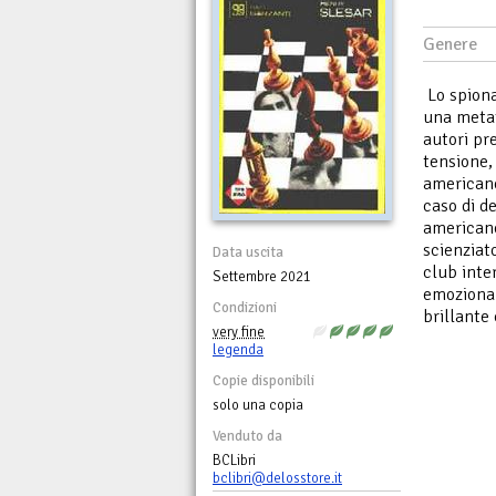
Genere
Lo spiona
una metaf
autori pr
tensione,
americano
caso di d
americano
scienziat
Data uscita
club inte
Settembre 2021
emozionan
Condizioni
brillante
very fine
legenda
Copie disponibili
solo una copia
Venduto da
BCLibri
bclibri@delosstore.it