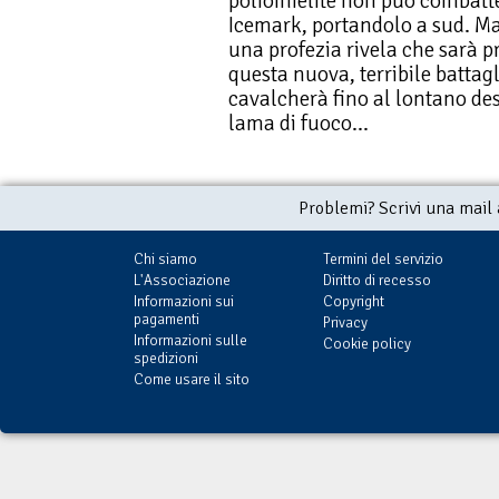
poliomielite non può combattere
Icemark, portandolo a sud. Ma
una profezia rivela che sarà pr
questa nuova, terribile battagl
cavalcherà fino al lontano de
lama di fuoco...
Problemi? Scrivi una mail
Chi siamo
Termini del servizio
L'Associazione
Diritto di recesso
Informazioni sui
Copyright
pagamenti
Privacy
Informazioni sulle
Cookie policy
spedizioni
Come usare il sito