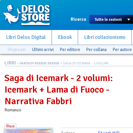
Ricerca
Libri Delos Digital
Ebook
Libri collezionismo
Sfoglia per
Ultimi arrivi
Per editore
Per collana
Per autore
LIBRI
>
FANTASY-FABBRI FABBRI
> SAGA DI ICEMARK - 2 VOLUMI: ...
Saga di Icemark - 2 volumi:
Icemark + Lama di Fuoco -
Narrativa Fabbri
Romanzo