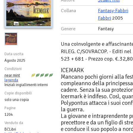
Autore
Stuart Hill
Collana
Fantasy-Fabbri
Fabbri
2005
Genere
Fantasy
Una coinvolgente e affascinant
RILEG. C/SOVRACOP. - Editi nel 
Data uscita
523 + 681 - Prezzo cop. €.32,80
Agosto 2025
ICEMARK
Condizioni
Mancano pochi giorni alla fest
near mint
legenda
compleanno della principessa 
Iniziali ingiallimenti interni
cadere. Senza la sua protezione
Copie disponibili
Icermark è indifeso. Così, qua
solo una copia
Polypontus attacca i suoi confin
la guerra.
Pagine
La giovane e intraprendente pr
1204
precettore e da un figlio di st
Venduto da
e conduce il suo popolo a nord,
BCLibri