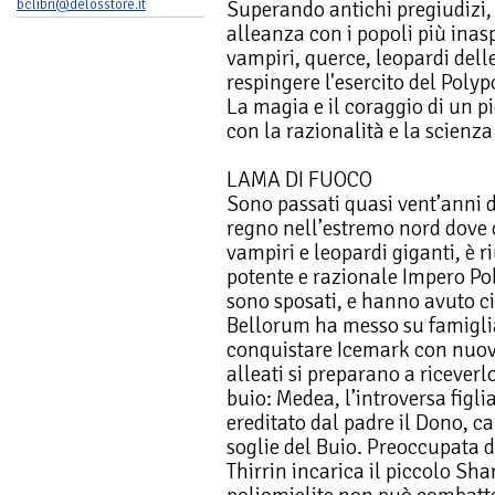
Superando antichi pregiudizi, 
bclibri@delosstore.it
alleanza con i popoli più inasp
vampiri, querce, leopardi dell
respingere l'esercito del Polyp
La magia e il coraggio di un p
con la razionalità e la scienz
LAMA DI FUOCO
Sono passati quasi vent’anni 
regno nell’estremo nord dove
vampiri e leopardi giganti, è r
potente e razionale Impero Pol
sono sposati, e hanno avuto c
Bellorum ha messo su famiglia
conquistare Icemark con nuove,
alleati si preparano a ricever
buio: Medea, l’introversa figli
ereditato dal padre il Dono, 
soglie del Buio. Preoccupata 
Thirrin incarica il piccolo Sha