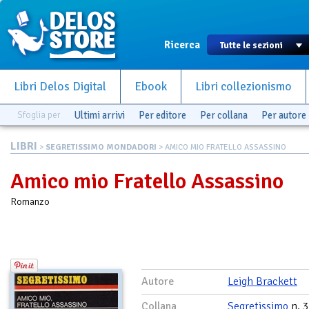
Ricerca
Libri Delos Digital
Ebook
Libri collezionismo
Sfoglia per
Ultimi arrivi
Per editore
Per collana
Per autore
LIBRI
>
SEGRETISSIMO MONDADORI
> AMICO MIO FRATELLO ASSASSINO
Amico mio Fratello Assassino
Romanzo
Autore
Leigh Brackett
Collana
Segretissimo
n. 