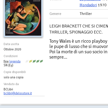
Mondadori
1970
Genere
Thriller
LEIGH BRACKETT CHE SI CIME
THRILLER, SPIONAGGIO ECC.
Tony Wales è un ricco playboy 
Data uscita
le pupe di lusso che si muovon
Ottobre 2020
Poi la morte di un suo socio in
sempre...
Condizioni
fine
legenda
SN (Ey)
Copie disponibili
solo una copia
Venduto da
BCLibri
bclibri@delosstore.it