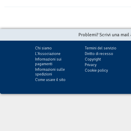
Problemi? Scrivi una mail
Chi siamo
Termini del servizio
L'Associazione
Diritto di recesso
Informazioni sui
Copyright
pagamenti
Privacy
Informazioni sulle
Cookie policy
spedizioni
Come usare il sito