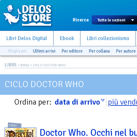
Ricerca
Libri Delos Digital
Ebook
Libri collezionismo
Sfoglia per
Ultimi arrivi
Per editore
Per collana
Per autore
LIBRI
>
CICLI
> CICLO DOCTOR WHO
CICLO DOCTOR WHO
Ordina per:
data di arrivo
più vend
LIBRI
Doctor Who. Occhi nel b