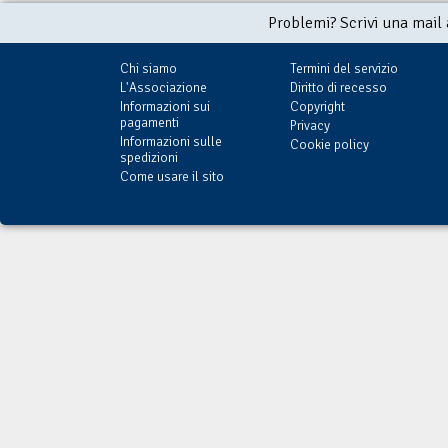
Problemi? Scrivi una mail
Chi siamo
Termini del servizio
L'Associazione
Diritto di recesso
Informazioni sui
Copyright
pagamenti
Privacy
Informazioni sulle
Cookie policy
spedizioni
Come usare il sito