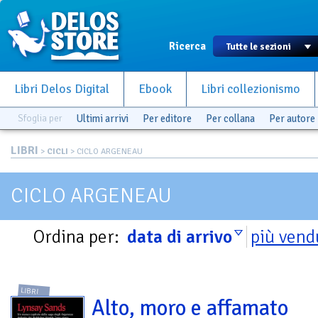
Ricerca
Libri Delos Digital
Ebook
Libri collezionismo
Sfoglia per
Ultimi arrivi
Per editore
Per collana
Per autore
LIBRI
>
CICLI
> CICLO ARGENEAU
CICLO ARGENEAU
Ordina per:
data di arrivo
più vend
LIBRI
Alto, moro e affamato