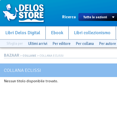
Ricerca
Libri Delos Digital
Ebook
Libri collezionismo
Sfoglia per
Ultimi arrivi
Per editore
Per collana
Per autore
BAZAAR
>
COLLANE
> COLLANA ECLISSI
COLLANA ECLISSI
Nessun titolo disponibile trovato.