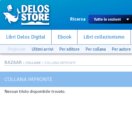
Ricerca
Libri Delos Digital
Ebook
Libri collezionismo
Sfoglia per
Ultimi arrivi
Per editore
Per collana
Per autore
BAZAAR
>
COLLANE
> COLLANA IMPRONTE
COLLANA IMPRONTE
Nessun titolo disponibile trovato.