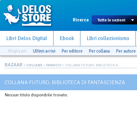
Ricerca
Libri Delos Digital
Ebook
Libri collezionismo
Sfoglia per
Ultimi arrivi
Per editore
Per collana
Per autore
BAZAAR
>
COLLANE
>
FANUCCI
> COLLANA FUTURO. BIBLIOTECA D...
COLLANA FUTURO. BIBLIOTECA DI FANTASCIENZA
Nessun titolo disponibile trovato.