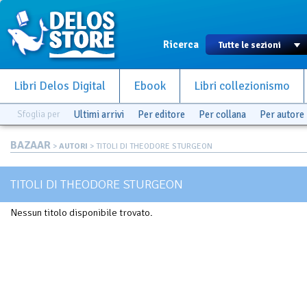
Ricerca
Libri Delos Digital
Ebook
Libri collezionismo
Sfoglia per
Ultimi arrivi
Per editore
Per collana
Per autore
BAZAAR
>
AUTORI
> TITOLI DI THEODORE STURGEON
TITOLI DI THEODORE STURGEON
Nessun titolo disponibile trovato.