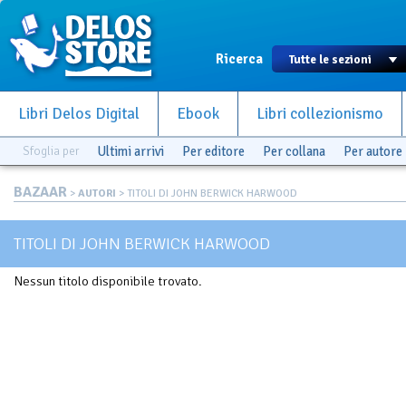
Ricerca
Libri Delos Digital
Ebook
Libri collezionismo
Sfoglia per
Ultimi arrivi
Per editore
Per collana
Per autore
BAZAAR
>
AUTORI
> TITOLI DI JOHN BERWICK HARWOOD
TITOLI DI JOHN BERWICK HARWOOD
Nessun titolo disponibile trovato.