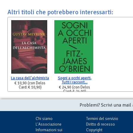
Altri titoli che potrebbero interessarti:
La casa dell'alchimista
Sogni a occhi aperti.
Tutti i raccont…
€ 10,90
(con Delos
Card: € 10,90)
€ 24,90
(con Delos
Card: € 24,90)
Problemi? Scrivi una mail
Chi siamo
Termini del servizio
L'Associazione
Diritto di recesso
Informazioni sui
Copyright