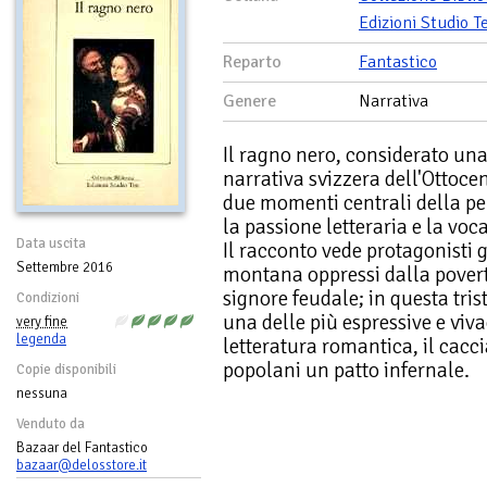
Edizioni Studio Te
Reparto
Fantastico
Genere
Narrativa
Il ragno nero, considerato una
narrativa svizzera dell'Ottocen
due momenti centrali della per
la passione letteraria e la voc
Data uscita
Il racconto vede protagonisti g
Settembre 2016
montana oppressi dalla povert
signore feudale; in questa tri
Condizioni
una delle più espressive e viva
very fine
legenda
letteratura romantica, il cacci
popolani un patto infernale.
Copie disponibili
nessuna
Venduto da
Bazaar del Fantastico
bazaar@delosstore.it