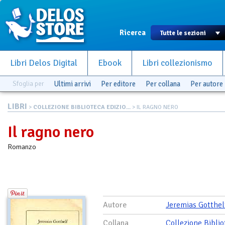
Ricerca
Libri Delos Digital
Ebook
Libri collezionismo
Sfoglia per
Ultimi arrivi
Per editore
Per collana
Per autore
LIBRI
>
COLLEZIONE BIBLIOTECA EDIZIO...
> IL RAGNO NERO
Il ragno nero
Romanzo
Autore
Jeremias Gotthel
Collana
Collezione Bibli