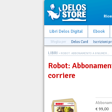
Rice
Libri Delos Digital
Ebook
Sfoglia per
Delos Card
Iscrizioni pr
LIBRI
> ROBOT: ABBONAMENTO A 8 NUMER...
Robot: Abbonament
corriere
Abboname
€ 99,00