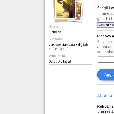
Scegli i v
i numeri c
gli altri
Durata
8 numeri
Rinnovo 
Supporto
Se vuoi r
versione stampata + digital:
abbonamen
pdf, epub,pdf
sull'abbo
Venduto da
Delos Digital srl
Aggiu
Abboname
Robot
, l
una realt