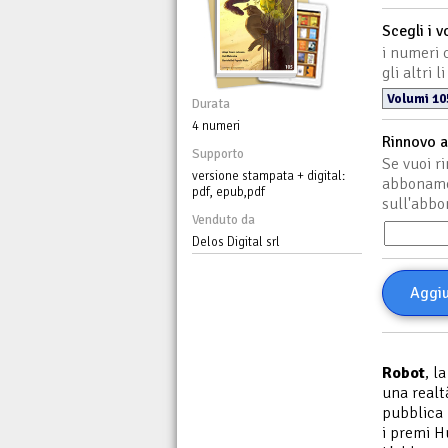
Scegli i v
i numeri c
gli altri
Durata
4 numeri
Rinnovo 
Supporto
Se vuoi r
versione stampata + digital:
abbonamen
pdf, epub,pdf
sull'abbo
Venduto da
Delos Digital srl
Aggiu
Robot
, l
una realt
pubblica i
i premi H