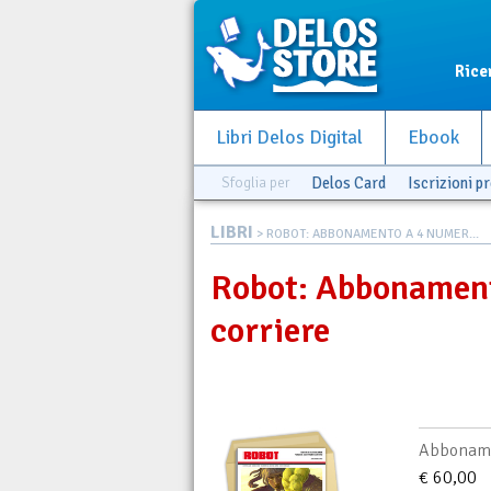
Rice
Libri Delos Digital
Ebook
Sfoglia per
Delos Card
Iscrizioni pr
LIBRI
> ROBOT: ABBONAMENTO A 4 NUMER...
Robot: Abbonament
corriere
Abboname
€ 60,00