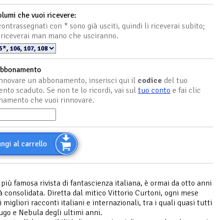
olumi che vuoi ricevere:
ontrassegnati con * sono già usciti, quindi li riceverai subito;
 li riceverai man mano che usciranno.
abbonamento
innovare un abbonamento, inserisci qui il
codice
del tuo
to scaduto. Se non te lo ricordi, vai sul
tuo conto
e fai clic
namento che vuoi rinnovare.
ngi al carrello
a più famosa rivista di fantascienza italiana, è ormai da otto anni
à consolidata. Diretta dal mitico Vittorio Curtoni, ogni mese
 migliori racconti italiani e internazionali, tra i quali quasi tutti
ugo e Nebula degli ultimi anni.