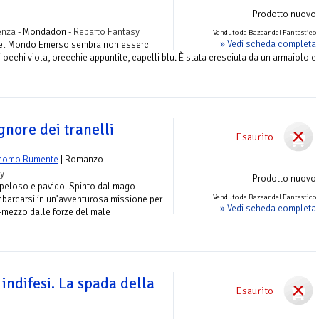
Prodotto nuovo
enza
- Mondadori -
Reparto Fantasy
Venduto da Bazaar del Fantastico
» Vedi scheda completa
 nel Mondo Emerso sembra non esserci
occhi viola, orecchie appuntite, capelli blu. È stata cresciuta da un armaiolo e
ignore dei tranelli
Esaurito
onomo Rumente
| Romanzo
y
Prodotto nuovo
 peloso e pavido. Spinto dal mago
Venduto da Bazaar del Fantastico
mbarcarsi in un'avventurosa missione per
» Vedi scheda completa
i-mezzo dalle forze del male
 indifesi. La spada della
Esaurito