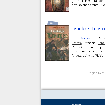
gli umani, mescolandosi a
persino che Setanta, l'uo
di...
LIBRI
Tenebre. Le cro
di
L. E. Modesitt Jr.
| Rom
Fantasy
- Armenia -
Repar
Corus è un mondo di poter
fra coloro che meglio sa
Arruolatosi nella Milizia,
Pagina 14 di
Chi siamo