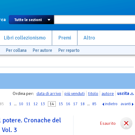
rca
Libri collezionismo
Premi
Altro
Per collana
Per autore
Per reparto
Ordina per:
data di arrivo
più venduti
titolo
autore
uscita
 85
1
...
10
11
12
13
14
15
16
17
18
...
85
indietro
avanti
l potere. Cronache del
Esaurito
Vol. 3