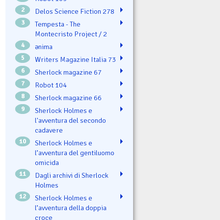
2
Delos Science Fiction 278
3
Tempesta - The
Montecristo Project / 2
4
ənima
5
Writers Magazine Italia 73
6
Sherlock magazine 67
7
Robot 104
8
Sherlock magazine 66
9
Sherlock Holmes e
l'avventura del secondo
cadavere
10
Sherlock Holmes e
l’avventura del gentiluomo
omicida
11
Dagli archivi di Sherlock
Holmes
12
Sherlock Holmes e
l’avventura della doppia
croce