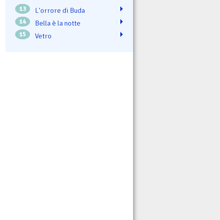
13
L'orrore di Buda
14
Bella è la notte
15
Vetro