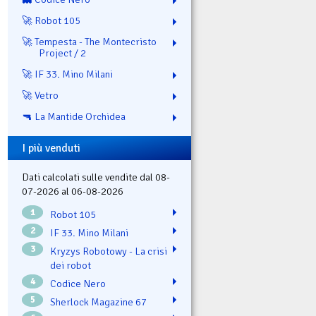
🚀 Robot 105
🚀 Tempesta - The Montecristo
Project / 2
🚀 IF 33. Mino Milani
🚀 Vetro
🔫 La Mantide Orchidea
I più venduti
Dati calcolati sulle vendite dal 08-
07-2026 al 06-08-2026
1
Robot 105
2
IF 33. Mino Milani
3
Kryzys Robotowy - La crisi
dei robot
4
Codice Nero
5
Sherlock Magazine 67