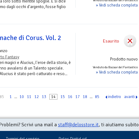
Venduto da Bazaar del Fantastico
 loro sotto mentite spoglie. E si dice
» Vedi scheda completa
mo dagli occhi d'argento, fosse figlio
nache di Corus. Vol. 2
Esaurito
anzo
to Fantasy
Prodotto nuovo
i magici e Alucius, l'eroe della storia, è
Venduto da Bazaar del Fantastico
nno avvalersi di un Talento speciale.
» Vedi scheda completa
 Alucius è stato però catturato e reso...
 85
1
...
10
11
12
13
14
15
16
17
18
...
85
indietro
avanti
Problemi? Scrivi una mail a
staff@delosstore.it
, ti aiutiamo subito
Termini del servizio
Delos Digital srl