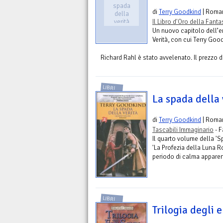
spada
di
Terry Goodkind
| Roma
della
verità
Il Libro d'Oro della Fant
Un nuovo capitolo dell’
Verità, con cui Terry Good
Richard Rahl è stato avvelenato. Il prezzo da
LIBRI
La spada della v
di
Terry Goodkind
| Roma
Tascabili Immaginario
- F
Il quarto volume della 'S
'La Profezia della Luna Ro
periodo di calma apparent
LIBRI
Trilogia degli e