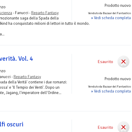
Prodotto nuovo
nzo
ascienza
- Fanucci -
Reparto Fantasy
Venduto da Bazaar del Fantastico
» Vedi scheda completa
emozionante saga della Spada della
kind ha conquistato milioni di lettori in tutto il mondo.
...
erità. Vol. 4
Esaurito
nzo
anucci -
Reparto Fantasy
Prodotto nuovo
pada della Verità' contiene i due romanzi:
Venduto da Bazaar del Fantastico
ssa' e 'Il Tempio dei Venti'. Dopo un
» Vedi scheda completa
e, Jagang, l'imperatore dell'Ordine...
lfi oscuri
Esaurito