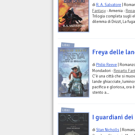
di
R. A. Salvatore
| Roma
Fantasy
- Armenia -
Repar
Trilogia completa sugli el
dilemma di Drizzt, La fuga d
LIBRI
Freya delle lan
di
Philip Reeve
| Romanz
Mondadori -
Reparto Fan
C'è una città che si muo
lande ghiacciate, lumino
pacifica e gloriosa, ora è
stento a...
LIBRI
I guardiani dei 
di
Stan Nicholls
| Roman