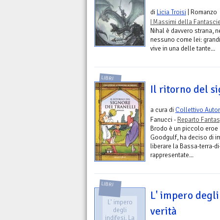
di
Licia Troisi
| Romanzo
I Massimi della Fantasci
Nihal è davvero strana,
nessuno come lei: grandi 
vive in una delle tante...
LIBRI
Il ritorno del s
a cura di
Collettivo Aut
Fanucci -
Reparto Fantas
Brodo è un piccolo eroe
Goodgulf, ha deciso di i
liberare la Bassa-terra-d
rappresentate...
LIBRI
L' impero degli
L' impero
verità
degli
indifesi. La