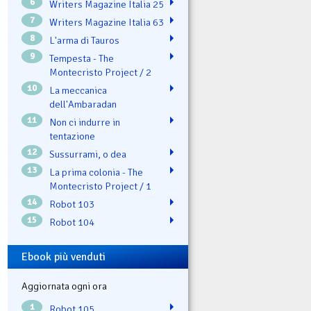
6
Writers Magazine Italia 25
7
Writers Magazine Italia 63
8
L'arma di Tauros
9
Tempesta - The
Montecristo Project / 2
10
La meccanica
dell'Ambaradan
11
Non ci indurre in
tentazione
12
Sussurrami, o dea
13
La prima colonia - The
Montecristo Project / 1
14
Robot 103
15
Robot 104
Ebook più venduti
Aggiornata ogni ora
1
Robot 105