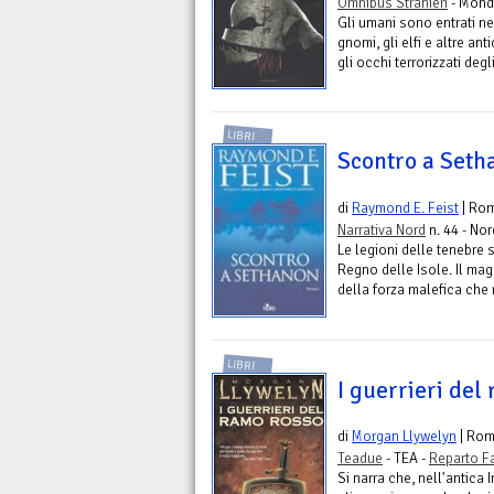
Omnibus Stranieri
- Mond
Gli umani sono entrati ne
gnomi, gli elfi e altre ant
gli occhi terrorizzati deg
LIBRI
Scontro a Seth
di
Raymond E. Feist
| Ro
Narrativa Nord
n. 44 - Nor
Le legioni delle tenebre s
Regno delle Isole. Il ma
della forza malefica che r
LIBRI
I guerrieri del
di
Morgan Llywelyn
| Ro
Teadue
- TEA -
Reparto F
Si narra che, nell'antica 