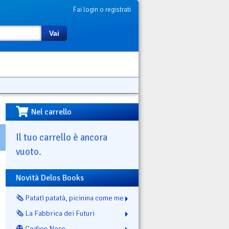
Fai login o registrati
Vai
Nel carrello
Il tuo carrello è ancora
vuoto.
Novità Delos Books
🗞️ Patatì patatà, picinina come me
🗞️ La Fabbrica dei Futuri
👻 Codice Nero