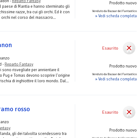
adori -
Reparto Fantasy
Prodotto nuovo
l paese di Mantia e hanno sterminato gli
Venduto da Bazaar del Fantastico
ichissime razze, tra cui gli orchi. Ed è con
» Vedi scheda completa
li orchi nel corso del massacro...
anon
Esaurito
manzo
d -
Reparto Fantasy
Prodotto nuovo
i sono risvegliate per annientare il
Venduto da Bazaar del Fantastico
go Pug e Tomas devono scoprire l'origine
» Vedi scheda completa
ischia di inghiottire il loro mondo. Dal...
 ramo rosso
Esaurito
manzo
antasy
Prodotto nuovo
Irlanda, gli dei talvolta scendessero tra