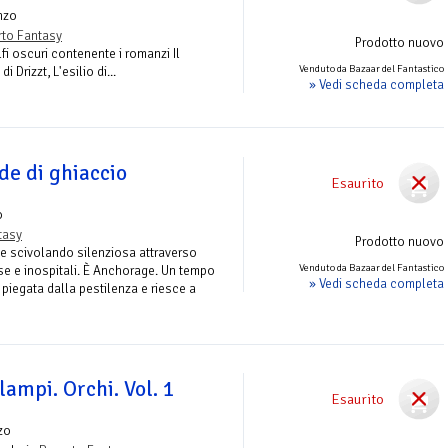
nzo
to Fantasy
Prodotto nuovo
fi oscuri contenente i romanzi Il
Venduto da Bazaar del Fantastico
i Drizzt, L'esilio di...
» Vedi scheda completa
de di ghiaccio
Esaurito
o
tasy
Prodotto nuovo
ve scivolando silenziosa attraverso
Venduto da Bazaar del Fantastico
se e inospitali. È Anchorage. Un tempo
» Vedi scheda completa
 piegata dalla pestilenza e riesce a
lampi. Orchi. Vol. 1
Esaurito
zo