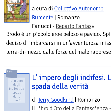
a cura di
Collettivo Autonomo
Rumente
| Romanzo
Fanucci -
Reparto Fantasy
Brodo è un piccolo eroe peloso e pavido. Sp
deciso di imbarcarsi in un'avventurosa miss
terra-di-mezzo dalle forze del male rapprese
LIBRI
L' impero degli indifesi. 
L' impero
spada della verità
degli
indifesi. La
spada
della
di
Terry Goodkind
| Romanzo
verità
Il Libro d'Oro della Fantascienza