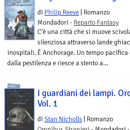
di
Philip Reeve
| Romanzo
Mondadori -
Reparto Fantasy
C'è una città che si muove scivo
silenziosa attraverso lande ghia
inospitali. È Anchorage. Un tempo pacifica e
dalla pestilenza e riesce a stento a...
LIBRI
I guardiani dei lampi. Orc
Vol. 1
di
Stan Nicholls
| Romanzo
Omnibus Stranieri
- Mondadori -