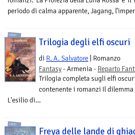
romanzi: 'La Profezia della Luna Rossa' e 'Il
periodo di calma apparente, Jagang, l'impera
LIBRI
Trilogia degli elfi oscuri
di
R. A. Salvatore
| Romanzo
Fantasy
- Armenia -
Reparto Fant
Trilogia completa sugli elfi oscur
contenente i romanzi Il dilemma d
L'esilio di...
LIBRI
Freya delle lande di ghia