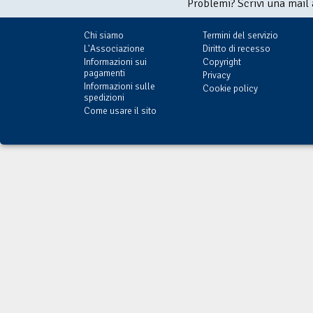
Problemi? Scrivi una mail
Chi siamo
Termini del servizio
L'Associazione
Diritto di recesso
Informazioni sui
Copyright
pagamenti
Privacy
Informazioni sulle
Cookie policy
spedizioni
Come usare il sito