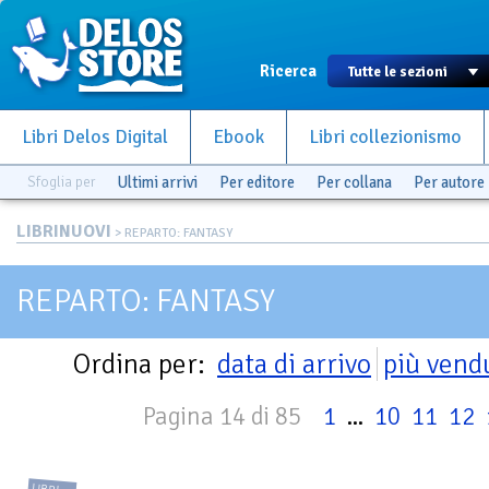
Ricerca
Libri Delos Digital
Ebook
Libri collezionismo
Sfoglia per
Ultimi arrivi
Per editore
Per collana
Per autore
LIBRINUOVI
> REPARTO: FANTASY
REPARTO: FANTASY
Ordina per:
data di arrivo
più vend
Pagina 14 di 85
1
...
10
11
12