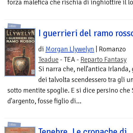
forza malefica che rischia di inghiottire il l
LIBRI
I guerrieri del ramo ross
di
Morgan Llywelyn
| Romanzo
Teadue
- TEA -
Reparto Fantasy
Si narra che, nell'antica Irlanda, 
dei talvolta scendessero tra gli 
sotto mentite spoglie. E si dice persino che
d'argento, fosse figlio di...
LIBRI
Tenebre. Le cronache di