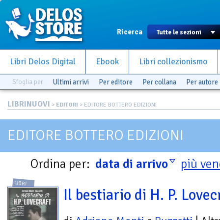
Ricerca
Libri Delos Digital
Ebook
Libri collezionismo
Sfoglia per
Ultimi arrivi
Per editore
Per collana
Per autore
LIBRINUOVI
>
EDITORI
> EDITORE BOTTERO EDIZIONI
EDITORE BOTTERO EDIZIONI
Ordina per:
data di arrivo
più ven
LIBRI
Il bestiario di H. P. Lovec