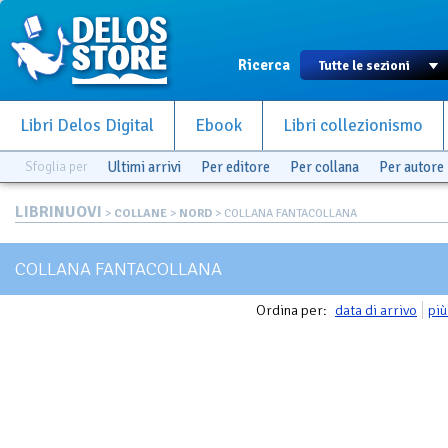
Ricerca
Libri Delos Digital
Ebook
Libri collezionismo
Sfoglia per
Ultimi arrivi
Per editore
Per collana
Per autore
LIBRINUOVI
>
COLLANE
>
NORD
> COLLANA FANTACOLLANA
COLLANA FANTACOLLANA
Ordina per:
data di arrivo
più