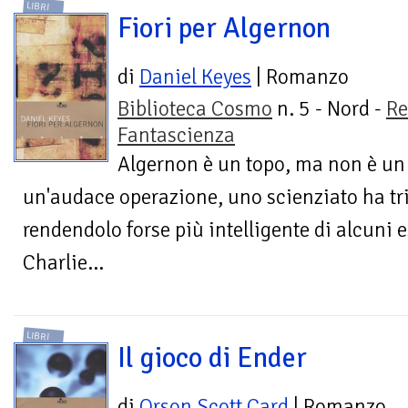
LIBRI
Fiori per Algernon
di
Daniel Keyes
| Romanzo
Biblioteca Cosmo
n. 5 - Nord -
Re
Fantascienza
Algernon è un topo, ma non è un
un'audace operazione, uno scienziato ha trip
rendendolo forse più intelligente di alcuni e
Charlie...
LIBRI
Il gioco di Ender
di
Orson Scott Card
| Romanzo