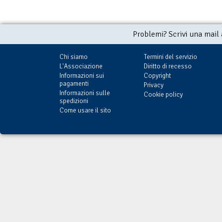
Problemi? Scrivi una mail
Chi siamo
Termini del servizio
L'Associazione
Diritto di recesso
Informazioni sui
Copyright
pagamenti
Privacy
Informazioni sulle
Cookie policy
spedizioni
Come usare il sito