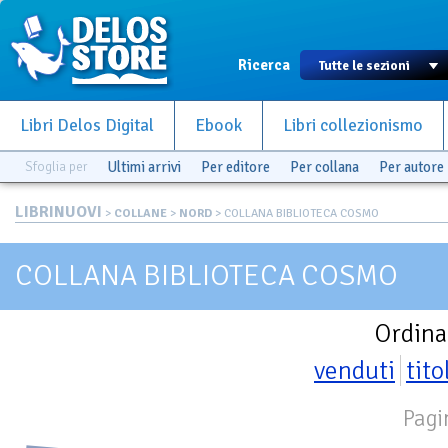
Ricerca
Libri Delos Digital
Ebook
Libri collezionismo
Sfoglia per
Ultimi arrivi
Per editore
Per collana
Per autore
LIBRINUOVI
>
COLLANE
>
NORD
> COLLANA BIBLIOTECA COSMO
COLLANA BIBLIOTECA COSMO
Ordina
venduti
tito
Pagi